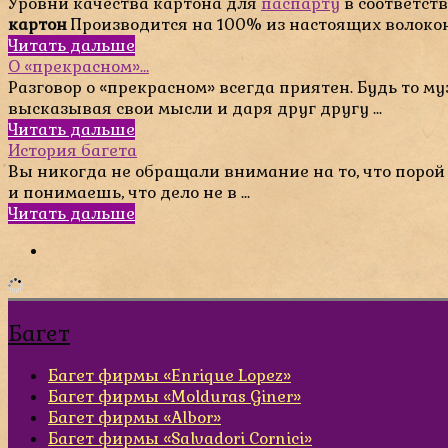
Уровни качества картона для
паспарту
в соответст
картон
Производится на 100% из настоящих волокон х
Читать дальше
О «прекрасном»…
Разговор о «прекрасном» всегда приятен. Будь то м
высказывая свои мысли и даря друг другу ...
Читать дальше
История багета
Вы никогда не обращали внимание на то, что поро
и понимаешь, что дело не в ...
Читать дальше
Багет
Багет фирмы «Enrique Lopez»
Багет фирмы «Molduras Giner»
Багет фирмы «Albor»
Багет фирмы «Salvadori Cornici»