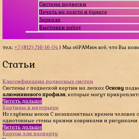
Система подвески
Печать на холсте и бумаге
Зеркала
Выставки работ
Статьи
тел.:
+7 (812) 716-16-04
| Мы обРАМим всё, что Вы пож
Статьи
Классификация подвесных систем
Системы с подвеской картин на лесках
Основу
подве
алюминиевого профиля
, которые могут прикреплятьс
Читать дальше
Картины в интерьере
Из глубины веков С незапамятных времен человек с
однотонные стены яркими ковриками и рисунками ..
Читать дальше
Картон для паспарту