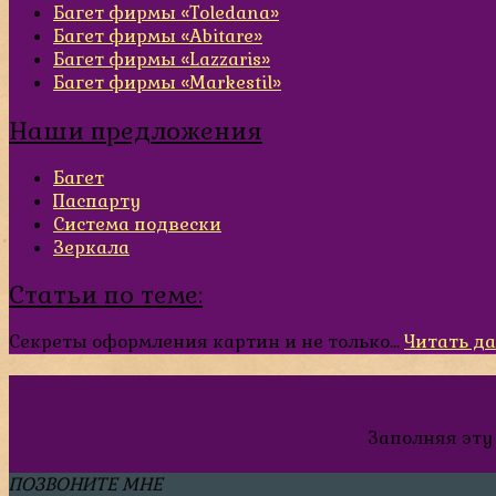
Багет фирмы «Toledana»
Багет фирмы «Abitare»
Багет фирмы «Lazzaris»
Багет фирмы «Markestil»
Наши предложения
Багет
Паспарту
Система подвески
Зеркала
Статьи по теме:
Секреты оформления картин и не только...
Читать д
Заполняя эту
ПОЗВОНИТЕ МНЕ