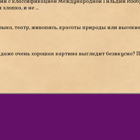
вии с классификацией Международной Гильдии Изобр
лопка, и не ...
узыка, театр, живопись, красоты природы или высокие
й даже очень хорошая картина выглядит безвкусно?