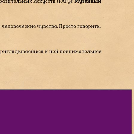
азительных Искусств (FATG):
Музейный
 человеческие чувства. Просто говорить,
 Приглядываешься к ней повнимательнее