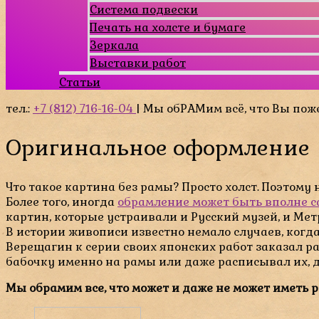
Система подвески
Печать на холсте и бумаге
Зеркала
Выставки работ
Статьи
тел.:
+7 (812) 716-16-04
| Мы обРАМим всё, что Вы пож
Оригинальное оформление
Что такое картина без рамы? Просто холст. Поэтому
Более того, иногда
обрамление может быть вполне 
картин, которые устраивали и Русский музей, и Ме
В истории живописи известно немало случаев, когд
Верещагин к серии своих японских работ заказал р
бабочку именно на рамы или даже расписывал их, 
Мы обрамим все, что может и даже не может иметь р