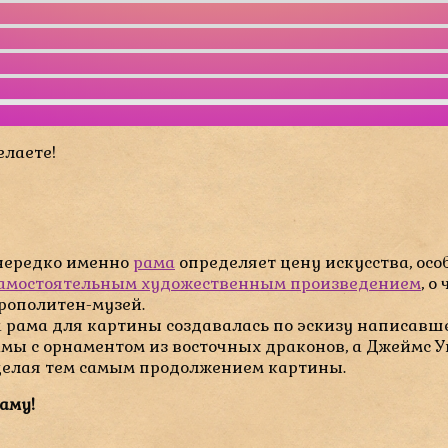
елаете!
 нередко именно
рама
определяет цену искусства, осо
самостоятельным художественным произведением
, о
трополитен-музей.
а рама для картины создавалась по эскизу написавше
амы с орнаментом из восточных драконов, а Джеймс 
делая тем самым продолжением картины.
аму!