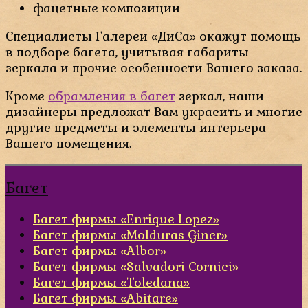
фацетные композиции
Специалисты Галереи «ДиСа» окажут помощь
в подборе багета, учитывая габариты
зеркала и прочие особенности Вашего заказа.
Кроме
обрамления в багет
зеркал, наши
дизайнеры предложат Вам украсить и многие
другие предметы и элементы интерьера
Вашего помещения.
Багет
Багет фирмы «Enrique Lopez»
Багет фирмы «Molduras Giner»
Багет фирмы «Albor»
Багет фирмы «Salvadori Cornici»
Багет фирмы «Toledana»
Багет фирмы «Abitare»