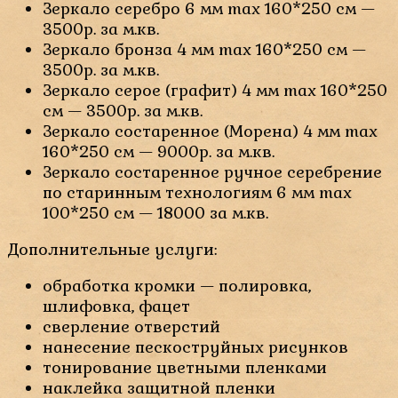
Зеркало серебро 6 мм max 160*250 см —
3500р. за м.кв.
Зеркало бронза 4 мм max 160*250 см —
3500р. за м.кв.
Зеркало серое (графит) 4 мм max 160*250
см — 3500р. за м.кв.
Зеркало состаренное (Морена) 4 мм max
160*250 см — 9000р. за м.кв.
Зеркало состаренное ручное серебрение
по старинным технологиям 6 мм max
100*250 см — 18000 за м.кв.
Дополнительные услуги:
обработка кромки — полировка,
шлифовка, фацет
сверление отверстий
нанесение пескоструйных рисунков
тонирование цветными пленками
наклейка защитной пленки