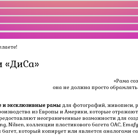
елаете!
и «ДиСа»
«Рама со
она не должна просто обрамлят
е и эксклюзивные рамы
для фотографий, живописи, р
роизводства из Европы и Америки, которые отражаю
и предоставляют неограниченные возможности для со
, Nilsen, коллекции пластикового багета OAC, Emafy
 багет, который копирует или является аналогами 