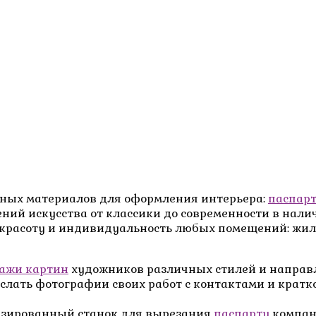
ных материалов для оформления интерьера:
паспар
ений искусства от классики до современности в нал
расоту и индивидуальность любых помещений: жилых
ажи картин
художников различных стилей и направ
ислать фотографии своих работ с контактами и крат
зированный станок для вырезания
паспарту
компан