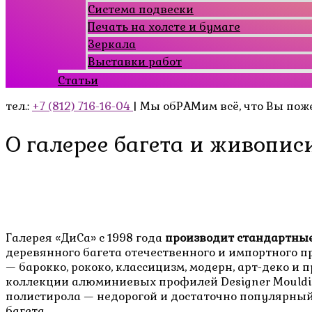
Система подвески
Печать на холсте и бумаге
Зеркала
Выставки работ
Статьи
тел.:
+7 (812) 716-16-04
| Мы обРАМим всё, что Вы пож
О галерее багета и живопис
Галерея «ДиСа» c 1998 года
производит стандартны
деревянного багета отечественного и импортного п
— барокко, рококо, классицизм, модерн, арт-деко 
коллекции алюминиевых профилей Designer Moulding
полистирола — недорогой и достаточно популярный
багета.