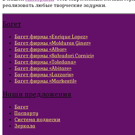
реализовать любые творческие задумки.
Багет
Багет фирмы «Enrique Lopez»
Багет фирмы «Molduras Giner»
Багет фирмы «Albor»
Багет фирмы «Salvadori Cornici»
Багет фирмы «Toledana»
Багет фирмы «Abitare»
Багет фирмы «Lazzaris»
Багет фирмы «Markestil»
Наши предложения
Багет
Паспарту
Система подвески
Зеркала