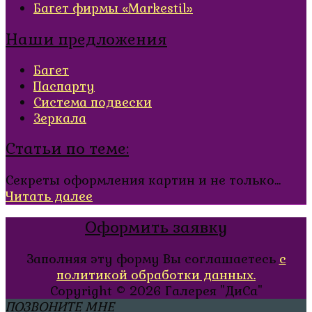
Багет фирмы «Markestil»
Наши предложения
Багет
Паспарту
Система подвески
Зеркала
Статьи по теме:
Секреты оформления картин и не только...
Читать далее
Оформить заявку
Заполняя эту форму Вы соглашаетесь
с
политикой обработки данных.
Copyright © 2026
Галерея "ДиСа"
ПОЗВОНИТЕ МНЕ