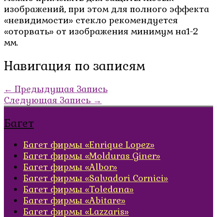
изображений, при этом для полного эффекта
«невидимости» стекло рекомендуется
«оторвать» от изображения минимум на1-2
мм.
Навигация по записям
←
Предыдущая Запись
Следующая Запись
→
Багет
Багет фирмы «Enrique Lopez»
Багет фирмы «Molduras Giner»
Багет фирмы «Albor»
Багет фирмы «Salvadori Cornici»
Багет фирмы «Toledana»
Багет фирмы «Abitare»
Багет фирмы «Lazzaris»