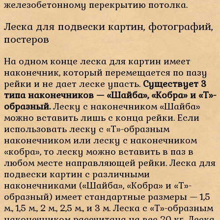
железобетонному перекрытию потолка.
Леска для подвески картин, фотографий,
постеров
На одном конце леска для картин имеет
наконечник, который перемещается по пазу
рейки и не дает леске упасть.
Существует 3
типа наконечников — «Шайба», «Кобра» и «Т»-
образный.
Леску с наконечником «Шайба»
можно вставить лишь с конца рейки. Если
использовать леску с «Т»-образным
наконечником или леску с наконечником
«кобра», то леску можно вставить в паз в
любом месте направляющей рейки. Леска для
подвески картин с различными
наконечниками («Шайба», «Кобра» и «Т»-
образный) имеет стандартные размеры — 1,5
м., 1,5 м., 2 м., 2,5 м., и 3 м. Леска с «Т»-образным
наконечником рассчитана на вес 20 кг. Леска