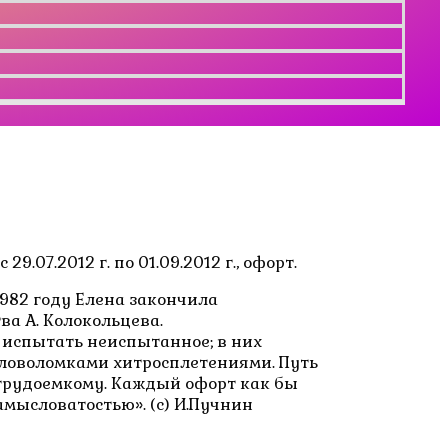
07.2012 г. по 01.09.2012 г., офорт.
1982 году Елена закончила
а А. Колокольцева.
 испытать неиспытанное; в них
головоломками хитросплетениями. Путь
 трудоемкому. Каждый офорт как бы
мысловатостью». (с) И.Пучнин