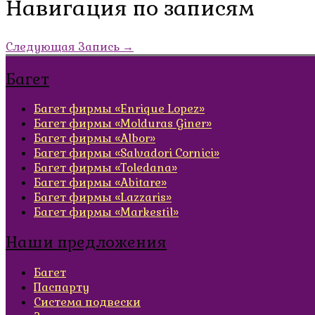
Навигация по записям
Следующая Запись
→
Багет
Багет фирмы «Enrique Lopez»
Багет фирмы «Molduras Giner»
Багет фирмы «Albor»
Багет фирмы «Salvadori Cornici»
Багет фирмы «Toledana»
Багет фирмы «Abitare»
Багет фирмы «Lazzaris»
Багет фирмы «Markestil»
Наши предложения
Багет
Паспарту
Система подвески