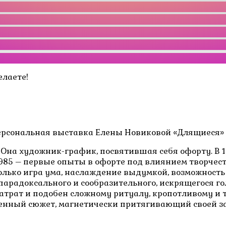
елаете!
сональная выставка Елены Новиковой «Длящиеся» с 29.
. Она художник-график, посвятившая себя офорту. В 
85 – первые опыты в офорте под влиянием творчеств
лько игра ума, наслаждение выдумкой, возможность
 парадоксального и сообразительного, искрящегося 
затрат и подобен сложному ритуалу, кропотливому и
ренный сюжет, магнетически притягивающий своей за