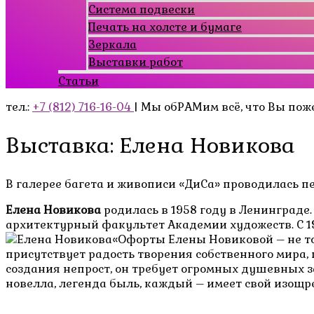
Система подвески
Печать на холсте и бумаге
Зеркала
Выставки работ
Статьи
тел.:
+7 (812) 716-16-04
| Мы обРАМим всё, что Вы пож
Выставка: Елена Новикова
В галерее багета и живописи «ДиСа» проводилась пер
Елена Новикова
родилась в 1958 году в Ленинграде
архитектурный факультет Академии художеств. С 19
«Офорты Елены Новиковой – не то
присутствует радость творения собственного мира,
создания непрост, он требует огромных душевных 
новелла, легенда быль, каждый – имеет свой изощ