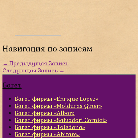
Навигация по записям
←
Предыдущая Запись
Следующая Запись
→
Багет
Багет фирмы «Enrique Lopez»
Багет фирмы «Molduras Giner»
Багет фирмы «Albor»
Багет фирмы «Salvadori Cornici»
Багет фирмы «Toledana»
Багет фирмы «Abitare»