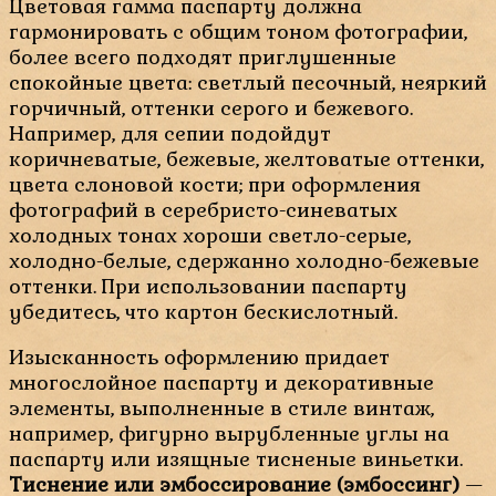
Цветовая гамма паспарту должна
гармонировать с общим тоном фотографии,
более всего подходят приглушенные
спокойные цвета: светлый песочный, неяркий
горчичный, оттенки серого и бежевого.
Например, для сепии подойдут
коричневатые, бежевые, желтоватые оттенки,
цвета слоновой кости; при оформления
фотографий в серебристо-синеватых
холодных тонах хороши светло-серые,
холодно-белые, сдержанно холодно-бежевые
оттенки. При использовании паспарту
убедитесь, что картон бескислотный.
Изысканность оформлению придает
многослойное паспарту и декоративные
элементы, выполненные в стиле винтаж,
например, фигурно вырубленные углы на
паспарту или изящные тисненые виньетки.
Тиснение или эмбоссирование (эмбоссинг)
—