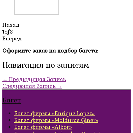
Назад
1
of
6
Вперед
Оформите заказ на подбор багета:
Навигация по записям
←
Предыдущая Запись
Следующая Запись
→
Багет
Багет фирмы «Enrique Lopez»
Багет фирмы «Molduras Giner»
Багет фирмы «Albor»