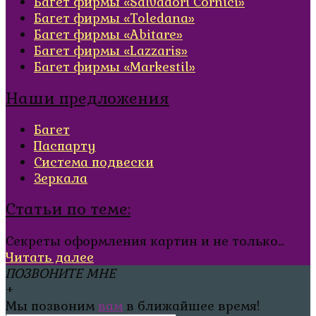
Багет фирмы «Salvadori Cornici»
Багет фирмы «Toledana»
Багет фирмы «Abitare»
Багет фирмы «Lazzaris»
Багет фирмы «Markestil»
Наши предложения
Багет
Паспарту
Система подвески
Зеркала
Статьи по теме:
Секреты оформления картин и не только...
Читать далее
ПОЗВОНИТЕ МНЕ
+
Мы позвоним
вам
в ближайшее время!